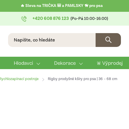
🔥 Sleva na TRIČKA 🎒 a PAMLSKY 🦮 pro psa
+420 608 876 123
Hlodavci
Dekorace
🚨 Výprodej
Rychlozapínací postroje
Rigby prodyšné kšíry pro psa | 36 – 68 cm