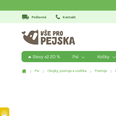
Přejít
na
obsah
Poštovné
Kontakt
Psi
Kočky
🔥 Slevy až 20 %
Psi
Obojky, postroje a vodítka
Postroje
Domů