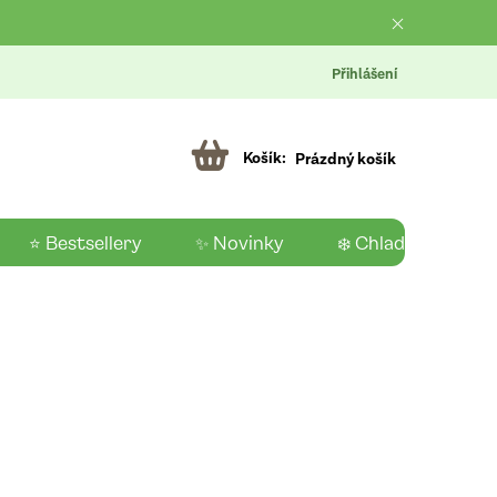
Přihlášení
Prázdný košík
⭐ Bestsellery
✨ Novinky
❄️ Chladící produk