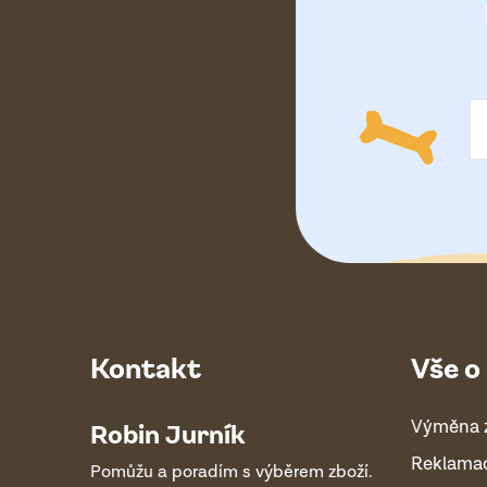
a
t
í
Kontakt
Vše o
Výměna 
Robin Jurník
Reklama
Pomůžu a poradím s výběrem zboží.