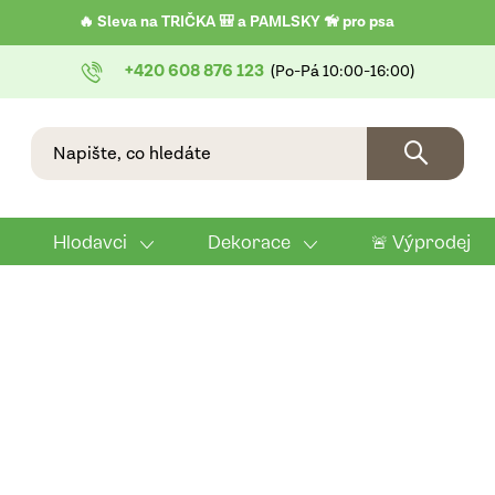
🔥 Sleva na TRIČKA 🎒 a PAMLSKY 🦮 pro psa
+420 608 876 123
Hlodavci
Dekorace
🚨 Výprodej