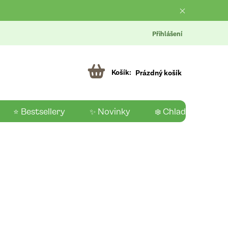
Přihlášení
Prázdný košík
⭐ Bestsellery
✨ Novinky
❄️ Chladící produk