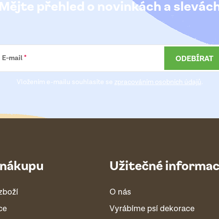
Mějte přehled o novinkách
a slevác
ODEBÍRAT
E-mail
Vložením e-mailu souhlasíte se
zpracováním osobních údajů
.
 nákupu
Užitečné informa
zboží
O nás
ce
Vyrábíme psí dekorace