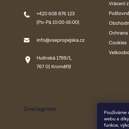
Vrácení z
Poštovn
+420 608 876 123
(Po-Pá 10:00-16:00)
Obchodn
Ochrana 
info@vsepropejska.cz
Cookies
Velkoob
Hulínská 1799/1,
767 01 Kroměříž
Instagram
Používáme c
webu a díky
funkce, výk