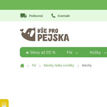
Přejít
na
obsah
Poštovné
Kontakt
Psi
Kočky
🔥 Slevy až 20 %
Psi
Batohy, tašky a košíky
Batohy
Domů