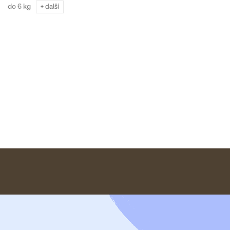
do 6 kg
+ další