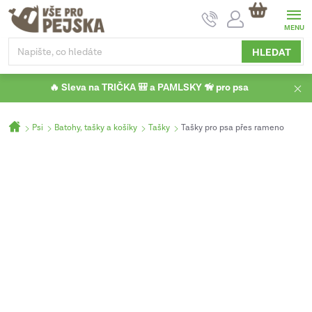
Přejít
NÁKUPNÍ
na
KOŠÍK
obsah
HLEDAT
🔥 Sleva na TRIČKA 🎒 a PAMLSKY 🦮 pro psa
Domů
Psi
Batohy, tašky a košíky
Tašky
Tašky pro psa přes rameno