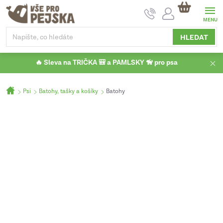
Přejít
NÁKUPNÍ
na
KOŠÍK
obsah
HLEDAT
🔥 Sleva na TRIČKA 🎒 a PAMLSKY 🦮 pro psa
Domů
Psi
Batohy, tašky a košíky
Batohy