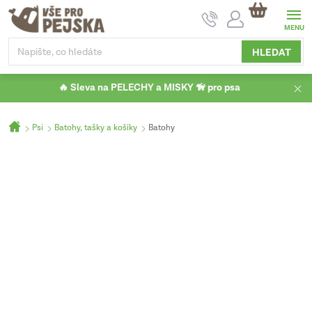
Přejít
NÁKUPNÍ
na
KOŠÍK
obsah
HLEDAT
🔥 Sleva na PELECHY a MISKY 🦮 pro psa
Domů
Psi
Batohy, tašky a košíky
Batohy