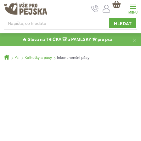
Přejít
NÁKUPNÍ
na
KOŠÍK
obsah
HLEDAT
🔥 Sleva na TRIČKA 🎒 a PAMLSKY 🦮 pro psa
Domů
Psi
Kalhotky a pásy
Inkontinenční pásy