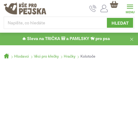
Přejít
NÁKUPNÍ
na
KOŠÍK
obsah
HLEDAT
🔥 Sleva na TRIČKA 🎒 a PAMLSKY 🦮 pro psa
Domů
Hlodavci
Věci pro křečky
Hračky
Kolotoče