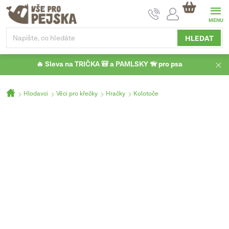
Přejít
NÁKUPNÍ
na
KOŠÍK
obsah
HLEDAT
🔥 Sleva na TRIČKA 🎒 a PAMLSKY 🦮 pro psa
Domů
Hlodavci
Věci pro křečky
Hračky
Kolotoče