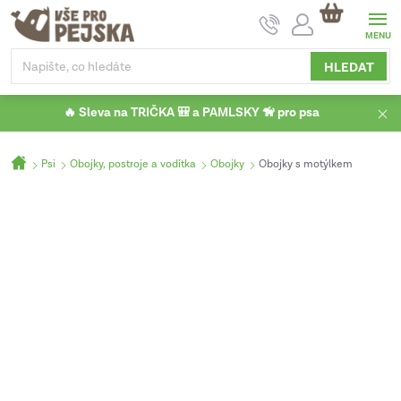
Přejít
NÁKUPNÍ
na
KOŠÍK
obsah
HLEDAT
🔥 Sleva na TRIČKA 🎒 a PAMLSKY 🦮 pro psa
Domů
Psi
Obojky, postroje a vodítka
Obojky
Obojky s motýlkem