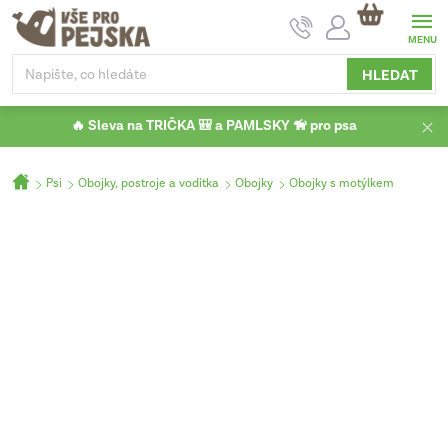
Přejít
NÁKUPNÍ
na
KOŠÍK
obsah
HLEDAT
🔥 Sleva na TRIČKA 🎒 a PAMLSKY 🦮 pro psa
Domů
Psi
Obojky, postroje a vodítka
Obojky
Obojky s motýlkem