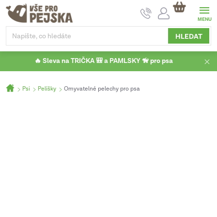
Přejít
NÁKUPNÍ
na
KOŠÍK
obsah
HLEDAT
🔥 Sleva na TRIČKA 🎒 a PAMLSKY 🦮 pro psa
Domů
Psi
Pelíšky
Omyvatelné pelechy pro psa