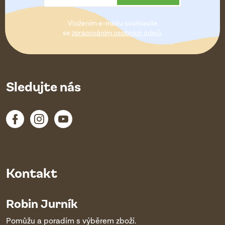
t
Vložením e-mailu souhlasíte
í
se
zpracováním osobních údajů
.
Sledujte nás
Kontakt
Robin Jurník
Pomůžu a poradím s výběrem zboží.