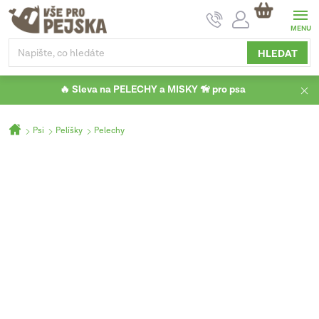
Přejít
NÁKUPNÍ
na
KOŠÍK
obsah
HLEDAT
🔥 Sleva na PELECHY a MISKY 🦮 pro psa
Domů
Psi
Pelíšky
Pelechy