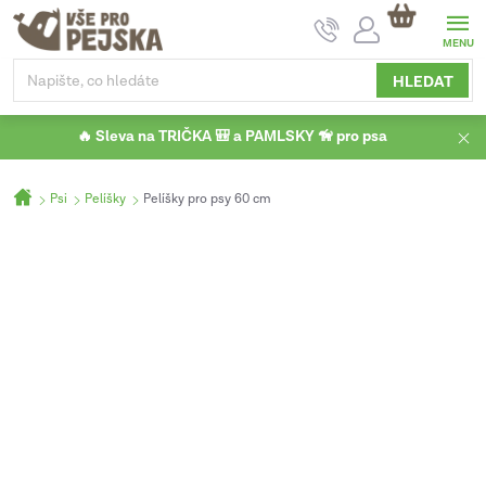
Přejít
NÁKUPNÍ
na
KOŠÍK
obsah
HLEDAT
🔥 Sleva na TRIČKA 🎒 a PAMLSKY 🦮 pro psa
Domů
Psi
Pelíšky
Pelíšky pro psy 60 cm