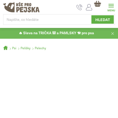
Přejít
NÁKUPNÍ
na
KOŠÍK
obsah
HLEDAT
🔥 Sleva na TRIČKA 🎒 a PAMLSKY 🦮 pro psa
Domů
Psi
Pelíšky
Pelechy