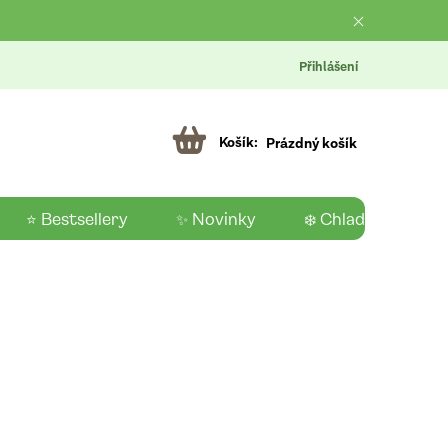
Přihlášení
Prázdný košík
⭐ Bestsellery
✨ Novinky
❄️ Chladící produk