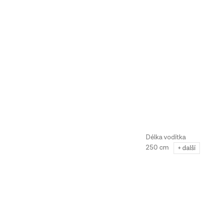
250 cm
+ další