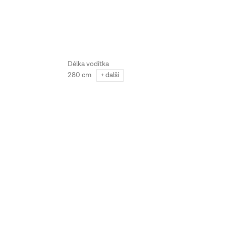
280 cm
+ další