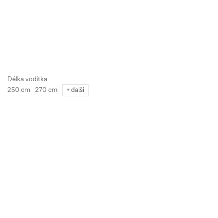
250 cm
270 cm
+ další