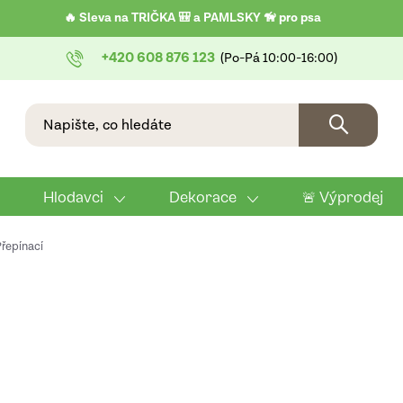
🔥 Sleva na TRIČKA 🎒 a PAMLSKY 🦮 pro psa
+420 608 876 123
Hlodavci
Dekorace
🚨 Výprodej
řepínací