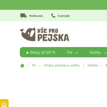
Přejít
na
obsah
Poštovné
Kontakt
Psi
Kočky
🔥 Slevy až 20 %
Psi
Obojky, postroje a vodítka
Vodítka
P
Domů