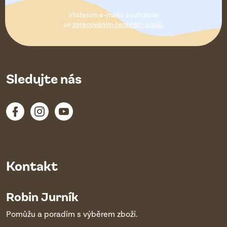
t
Vložením e-mailu souhlasíte
í
se
zpracováním osobních údajů
.
Sledujte nás
Kontakt
Robin Jurník
Pomůžu a poradím s výběrem zboží.