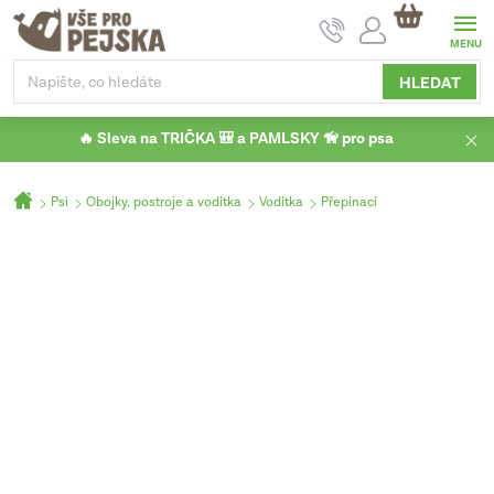
Přejít
NÁKUPNÍ
na
KOŠÍK
obsah
HLEDAT
🔥 Sleva na TRIČKA 🎒 a PAMLSKY 🦮 pro psa
Domů
Psi
Obojky, postroje a vodítka
Vodítka
Přepínací