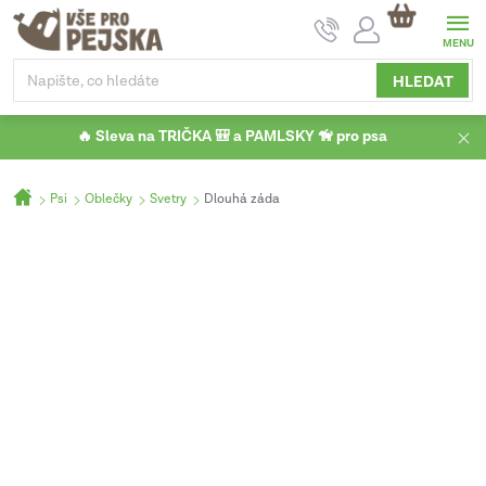
Přejít
NÁKUPNÍ
na
KOŠÍK
obsah
HLEDAT
🔥 Sleva na TRIČKA 🎒 a PAMLSKY 🦮 pro psa
Domů
Psi
Oblečky
Svetry
Dlouhá záda