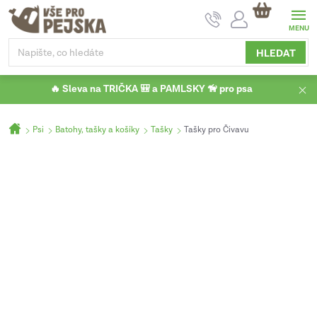
Přejít
NÁKUPNÍ
na
KOŠÍK
obsah
HLEDAT
🔥 Sleva na TRIČKA 🎒 a PAMLSKY 🦮 pro psa
Domů
Psi
Batohy, tašky a košíky
Tašky
Tašky pro Čivavu