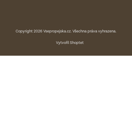
Copyright 2026
Vsepropejska.cz
. Všechna práva vyhrazena.
Vytvořil Shoptet