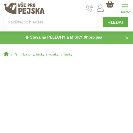
Přejít
NÁKUPNÍ
na
KOŠÍK
obsah
HLEDAT
🔥 Sleva na PELECHY a MISKY 🦮 pro psa
Domů
Psi
Batohy, tašky a košíky
Tašky