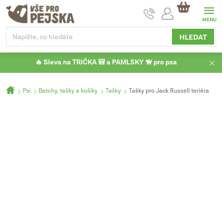
Přejít
NÁKUPNÍ
na
KOŠÍK
obsah
HLEDAT
🔥 Sleva na TRIČKA 🎒 a PAMLSKY 🦮 pro psa
Domů
Psi
Batohy, tašky a košíky
Tašky
Tašky pro Jack Russell teriéra