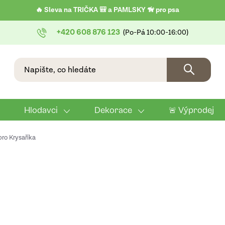
🔥 Sleva na TRIČKA 🎒 a PAMLSKY 🦮 pro psa
+420 608 876 123
Hlodavci
Dekorace
🚨 Výprodej
pro Krysaříka