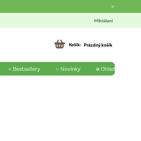
Přihlášení
Prázdný košík
⭐ Bestsellery
✨ Novinky
❄️ Chladící produk