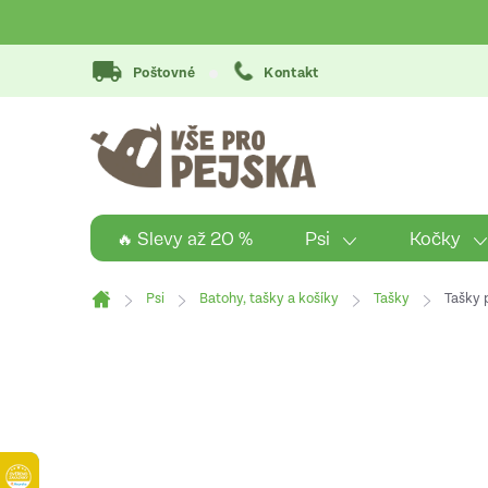
Přejít
na
obsah
Poštovné
Kontakt
Psi
Kočky
🔥 Slevy až 20 %
Psi
Batohy, tašky a košíky
Tašky
Tašky 
Domů