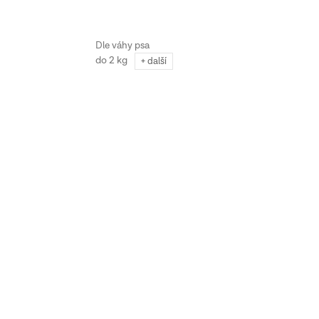
do 2 kg
+ další