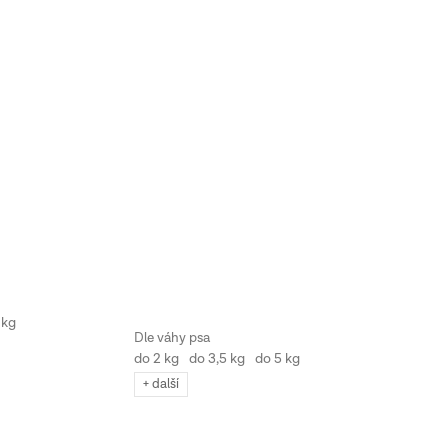
 kg
do 2 kg
do 3,5 kg
do 5 kg
+ další