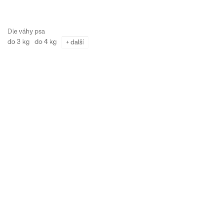
do 3 kg
do 4 kg
+ další