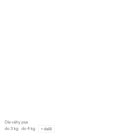
do 3 kg
do 4 kg
+ další