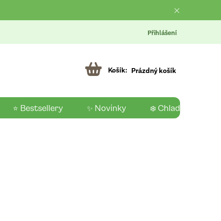
Přihlášení
Prázdný košík
⭐ Bestsellery
✨ Novinky
❄️ Chladící produk