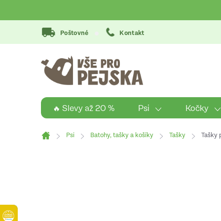
Přejít
na
obsah
Poštovné
Kontakt
Psi
Kočky
🔥 Slevy až 20 %
Psi
Batohy, tašky a košíky
Tašky
Tašky 
Domů