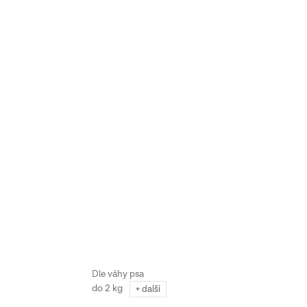
do 2 kg
+ další