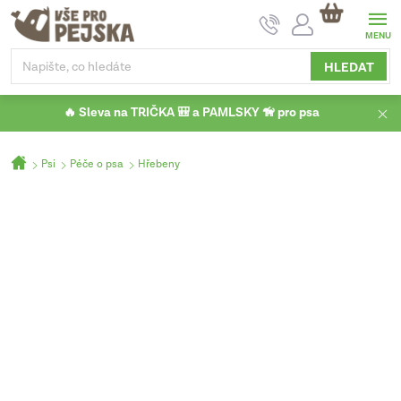
Přejít
NÁKUPNÍ
na
KOŠÍK
obsah
HLEDAT
🔥 Sleva na TRIČKA 🎒 a PAMLSKY 🦮 pro psa
Domů
Psi
Péče o psa
Hřebeny