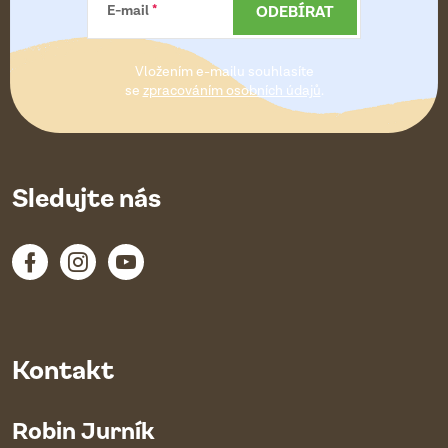
a
ODEBÍRAT
E-mail
t
Vložením e-mailu souhlasíte
í
se
zpracováním osobních údajů
.
Sledujte nás
Kontakt
Robin Jurník