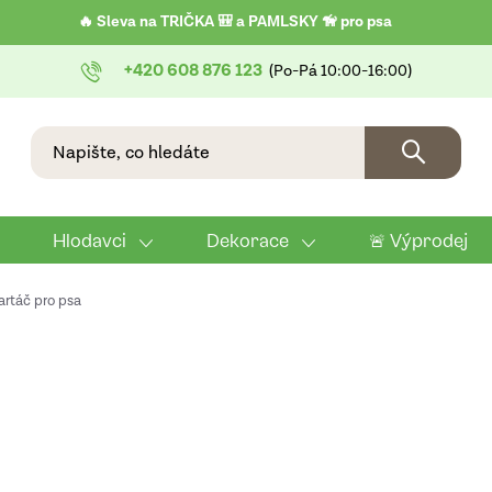
🔥 Sleva na TRIČKA 🎒 a PAMLSKY 🦮 pro psa
+420 608 876 123
Hlodavci
Dekorace
🚨 Výprodej
artáč pro psa