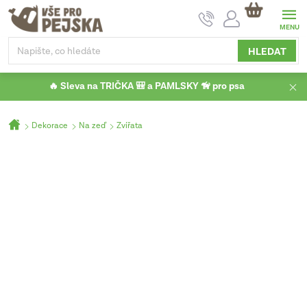
Přejít
NÁKUPNÍ
na
KOŠÍK
obsah
HLEDAT
🔥 Sleva na TRIČKA 🎒 a PAMLSKY 🦮 pro psa
Domů
Dekorace
Na zeď
Zvířata