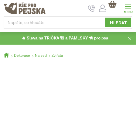
Přejít
NÁKUPNÍ
na
KOŠÍK
obsah
HLEDAT
🔥 Sleva na TRIČKA 🎒 a PAMLSKY 🦮 pro psa
Domů
Dekorace
Na zeď
Zvířata