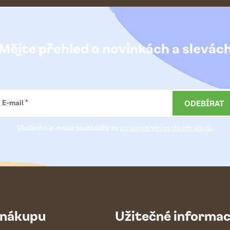
Mějte přehled o novinkách
a slevác
ODEBÍRAT
E-mail
Vložením e-mailu souhlasíte se
zpracováním osobních údajů
.
 nákupu
Užitečné informa