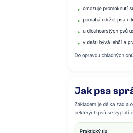
omezuje promoknutí sr
pomáhá udržet psa i d
u dlouhosrstých psů u
v dešti bývá lehčí a p
Do opravdu chladných dnů 
Jak psa spr
Základem je délka zad a o
některých psů se vyplatí ře
Praktický tip