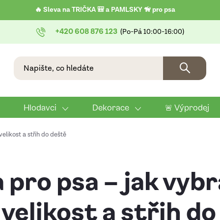
🔥 Sleva na TRIČKA 🎒 a PAMLSKY 🦮 pro psa
+420 608 876 123
Hlodavci
Dekorace
🚨 Výprodej
elikost a střih do deště
 pro psa – jak vybr
velikost a střih do