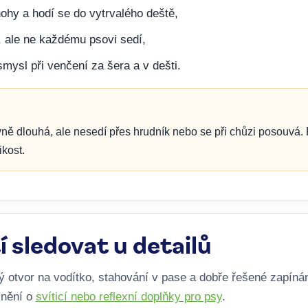
nohy a hodí se do vytrvalého deště,
 ale ne každému psovi sedí,
mysl při venčení za šera a v dešti.
ě dlouhá, ale nesedí přes hrudník nebo se při chůzi posouvá. Pr
ikost.
í sledovat u detailů
ý otvor na vodítko, stahování v pase a dobře řešené zapíná
lnění o
svíticí nebo reflexní doplňky pro psy
.