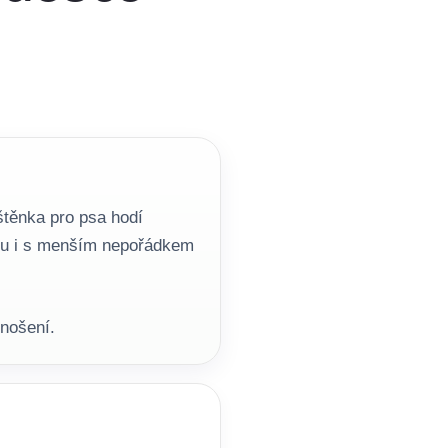
štěnka pro psa hodí
nku i s menším nepořádkem
 nošení.