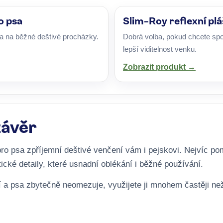
o psa
Slim-Roy reflexní pl
a na běžné deštivé procházky.
Dobrá volba, pokud chcete spoji
lepší viditelnost venku.
Zobrazit produkt →
závěr
ro psa zpříjemní deštivé venčení vám i pejskovi. Nejvíc po
tické detaily, které usnadní oblékání i běžné používání.
 a psa zbytečně neomezuje, využijete ji mnohem častěji než