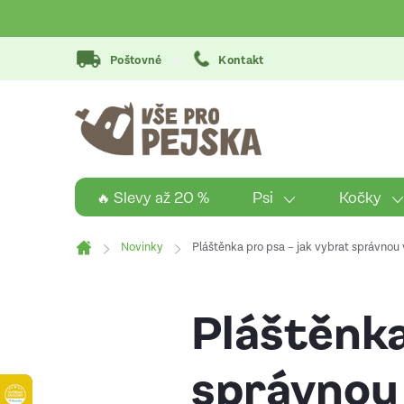
Přejít
na
obsah
Poštovné
Kontakt
Psi
Kočky
🔥 Slevy až 20 %
Novinky
Pláštěnka pro psa – jak vybrat správnou v
Domů
Pláštěnka
správnou 