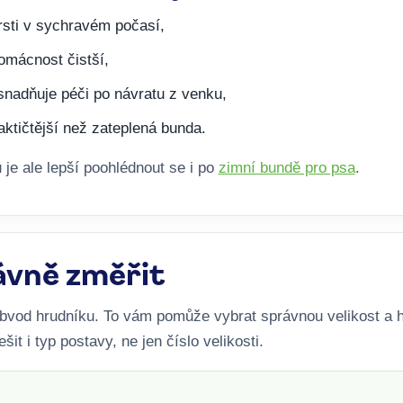
sti v sychravém počasí,
omácnost čistší,
snadňuje péči po návratu z venku,
raktičtější než zateplená bunda.
je ale lepší poohlédnout se i po
zimní bundě pro psa
.
ávně změřit
bvod hrudníku. To vám pomůže vybrat správnou velikost a h
šit i typ postavy, ne jen číslo velikosti.