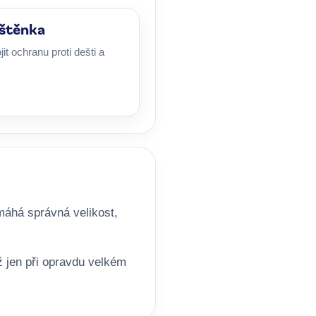
áštěnka
t ochranu proti dešti a
máhá správná velikost,
 jen při opravdu velkém