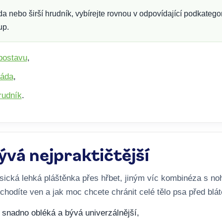
nebo širší hrudník, vybírejte rovnou v odpovídající podkategorii
up.
postavu
,
záda
,
rudník
.
ývá nejpraktičtější
ická lehká pláštěnka přes hřbet, jiným víc kombinéza s no
chodíte ven a jak moc chcete chránit celé tělo psa před blá
snadno obléká a bývá univerzálnější,