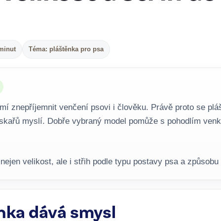
minut
Téma: pláštěnka pro psa
mí znepříjemnit venčení psovi i člověku. Právě proto se plá
pejskařů myslí. Dobře vybraný model pomůže s pohodlím ve
 nejen velikost, ale i střih podle typu postavy psa a způsobu
nka dává smysl