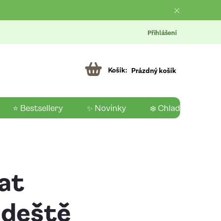
Přihlášení
Prázdný košík
⭐ Bestsellery
✨ Novinky
❄️ Chladící produk
at
 deště