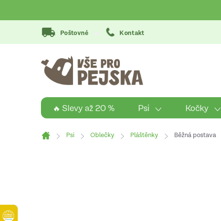
Přejít
na
obsah
Poštovné
Kontakt
Psi
Kočky
🔥 Slevy až 20 %
Psi
Oblečky
Pláštěnky
Běžná postava
Domů