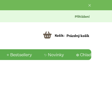
Přihlášení
Prázdný košík
⭐ Bestsellery
✨ Novinky
❄️ Chladící produk