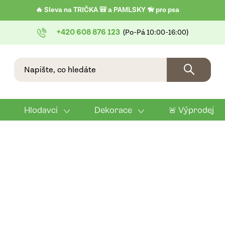
🔥 Sleva na TRIČKA 🎒 a PAMLSKY 🦮 pro psa
+420 608 876 123
Hlodavci
Dekorace
🚨 Výprodej