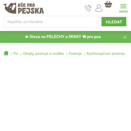
Přejít
NÁKUPNÍ
na
KOŠÍK
obsah
HLEDAT
🔥 Sleva na PELECHY a MISKY 🦮 pro psa
Domů
Psi
Obojky, postroje a vodítka
Postroje
Rychlozapínací postroje