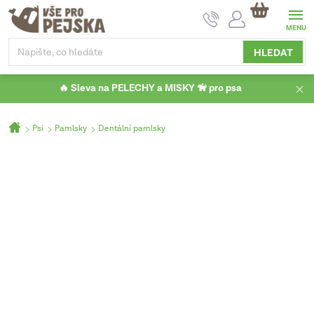
Přejít
NÁKUPNÍ
na
KOŠÍK
obsah
HLEDAT
🔥 Sleva na PELECHY a MISKY 🦮 pro psa
Domů
Psi
Pamlsky
Dentální pamlsky