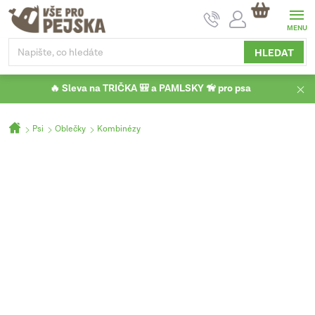
Přejít
NÁKUPNÍ
na
KOŠÍK
obsah
HLEDAT
🔥 Sleva na TRIČKA 🎒 a PAMLSKY 🦮 pro psa
Domů
Psi
Oblečky
Kombinézy