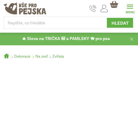
Přejít
NÁKUPNÍ
na
KOŠÍK
obsah
HLEDAT
🔥 Sleva na TRIČKA 🎒 a PAMLSKY 🦮 pro psa
Domů
Dekorace
Na zeď
Zvířata