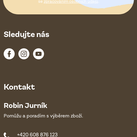
í
se
zpracováním osobních údajů
.
Sledujte nás
Kontakt
Robin Jurník
Pomůžu a poradím s výběrem zboží.
+420 608 876 123