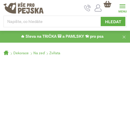
Přejít
NÁKUPNÍ
na
KOŠÍK
obsah
HLEDAT
🔥 Sleva na TRIČKA 🎒 a PAMLSKY 🦮 pro psa
Domů
Dekorace
Na zeď
Zvířata