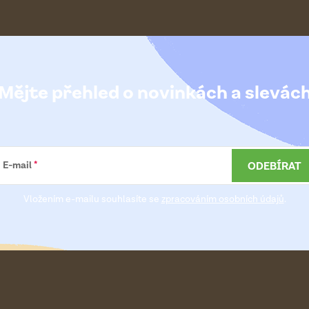
Mějte přehled o novinkách
a slevác
ODEBÍRAT
E-mail
Vložením e-mailu souhlasíte se
zpracováním osobních údajů
.