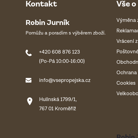
Kontakt
Vše o
Výměna 
Robin Jurník
Reklama
Pomůžu a poradím s výběrem zboží.
Vrácení z
Poštovn
+420 608 876 123
(Po-Pá 10:00-16:00)
Obchodn
Ochrana 
info@vsepropejska.cz
Cookies
Velkoob
Hulínská 1799/1,
767 01 Kroměříž
Robin 