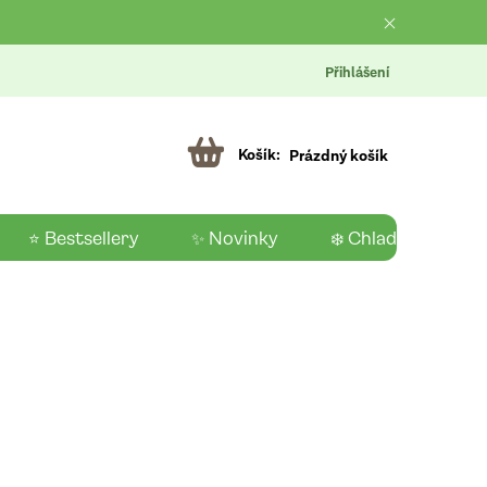
Přihlášení
Prázdný košík
⭐ Bestsellery
✨ Novinky
❄️ Chladící produk