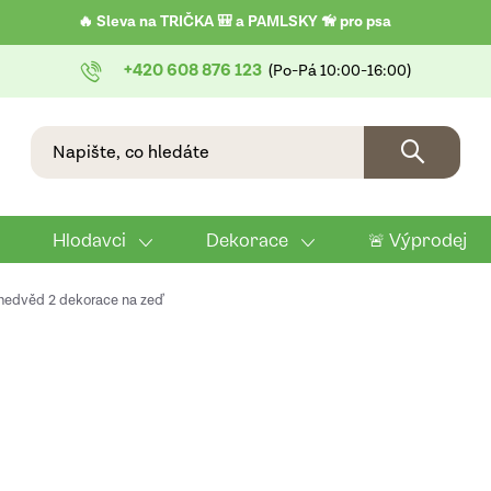
🔥 Sleva na TRIČKA 🎒 a PAMLSKY 🦮 pro psa
+420 608 876 123
Hlodavci
Dekorace
🚨 Výprodej
medvěd 2 dekorace na zeď