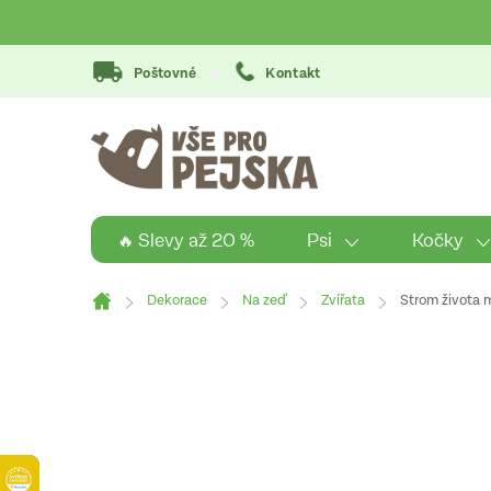
Přejít
na
obsah
Poštovné
Kontakt
Psi
Kočky
🔥 Slevy až 20 %
Dekorace
Na zeď
Zvířata
Strom života 
Domů