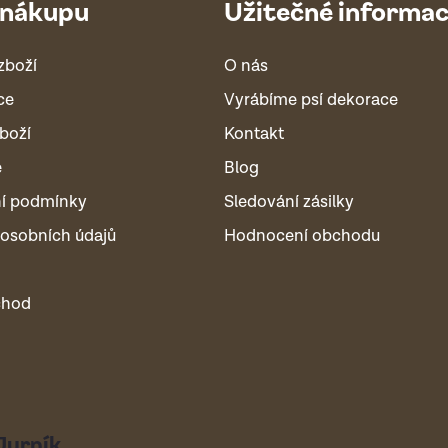
 nákupu
Užitečné informa
zboží
O nás
ce
Vyrábíme psí dekorace
boží
Kontakt
é
Blog
í podmínky
Sledování zásilky
osobních údajů
Hodnocení obchodu
chod
Jurník