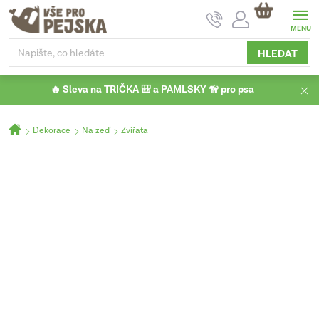
Přejít
NÁKUPNÍ
na
KOŠÍK
obsah
HLEDAT
🔥 Sleva na TRIČKA 🎒 a PAMLSKY 🦮 pro psa
Domů
Dekorace
Na zeď
Zvířata