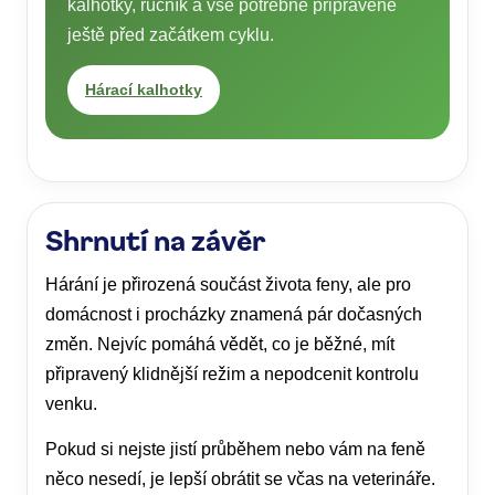
kalhotky, ručník a vše potřebné připravené
ještě před začátkem cyklu.
Hárací kalhotky
Shrnutí na závěr
Hárání je přirozená součást života feny, ale pro
domácnost i procházky znamená pár dočasných
změn. Nejvíc pomáhá vědět, co je běžné, mít
připravený klidnější režim a nepodcenit kontrolu
venku.
Pokud si nejste jistí průběhem nebo vám na feně
něco nesedí, je lepší obrátit se včas na veterináře.