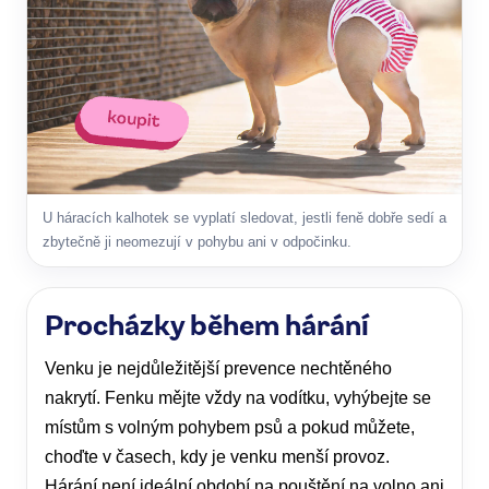
U háracích kalhotek se vyplatí sledovat, jestli feně dobře sedí a
zbytečně ji neomezují v pohybu ani v odpočinku.
Procházky během hárání
Venku je nejdůležitější prevence nechtěného
nakrytí. Fenku mějte vždy na vodítku, vyhýbejte se
místům s volným pohybem psů a pokud můžete,
choďte v časech, kdy je venku menší provoz.
Hárání není ideální období na pouštění na volno ani