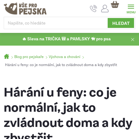
Přejít
NÁKUPNÍ
na
KOŠÍK
obsah
HLEDAT
🔥 Sleva na TRIČKA 🎒 a PAMLSKY 🦮 pro psa
Domů
Blog pro pejskaře
Výchova a chování
Hárání u feny: co je normální, jak to zvládnout doma a kdy zbystřit
Hárání u feny: co je
normální, jak to
zvládnout doma a kdy
zbystřit