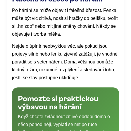
Po hárání se může objevit i falešná březost. Fenka
může být víc citlivá, nosit si hračky do pelíšku, tvořit
si „hnízdo“ nebo mít jiné změny chování. Někdy se
objevuje i tvorba mléka.
Nejde o úplně neobvyklou věc, ale pokud jsou
projevy silné nebo fenku zjevně zatěžují, je vhodné
poradit se s veterinářem. Doma většinou pomůže
klidný režim, rozumné rozptýlení a sledování toho,
jestli se stav postupně uklidňuje.
Pomozte si praktickou
výbavou na hárání
Když chcete zvládnout citlivé období doma o
něco pohodlněji, vyplatí se mít po ruce