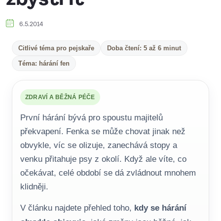
6.5.2014
Citlivé téma pro pejskaře
Doba čtení: 5 až 6 minut
Téma: hárání fen
ZDRAVÍ A BĚŽNÁ PÉČE
První hárání bývá pro spoustu majitelů
překvapení. Fenka se může chovat jinak než
obvykle, víc se olizuje, zanechává stopy a
venku přitahuje psy z okolí. Když ale víte, co
očekávat, celé období se dá zvládnout mnohem
klidněji.
V článku najdete přehled toho,
kdy se hárání