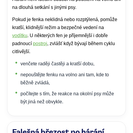
na dlouhá setkání s jinými psy.
Pokud je fenka neklidná nebo rozptýlená, pomůže
kratší, klidnější režim a bezpečné vedení na
vodítku
. U některých fen je příjemnější i dobře
padnoucí
postroj
, zvlášť když bývají během cyklu
citlivější.
venčete raději častěji a kratší dobu,
nepouštějte fenku na volno ani tam, kde to
běžně zvládá,
počítejte s tím, že reakce na okolní psy může
být jiná než obvykle.
Falešná březost po hárání