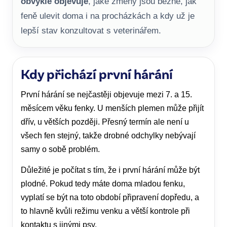
obvykle objevuje
, jaké změny jsou běžné, jak
feně ulevit doma i na procházkách a kdy už je
lepší stav konzultovat s veterinářem.
Kdy přichází první hárání
První hárání se nejčastěji objevuje mezi 7. a 15.
měsícem věku fenky. U menších plemen může přijít
dřív, u větších později. Přesný termín ale není u
všech fen stejný, takže drobné odchylky nebývají
samy o sobě problém.
Důležité je počítat s tím, že i první hárání může být
plodné. Pokud tedy máte doma mladou fenku,
vyplatí se být na toto období připravení dopředu, a
to hlavně kvůli režimu venku a větší kontrole při
kontaktu s jinými psy.