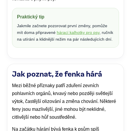
Praktický tip
Jakmile začnete pozorovat první změny, pomůže
mít doma připravené
hárací kalhotky pro psy
, ručník
na utírání a klidnější režim na pár následujících dní.
Jak poznat, že fenka hárá
Mezi běžné příznaky patří zduření zevních
pohlavních orgánů, krvavý nebo později světlejší
výtok, častější olizování a změna chování. Některé
feny jsou mazlivější, jiné mohou být neklidné,
citlivější nebo hůř soustředěné.
Na začátku hárání bývá fenka k psům spíš