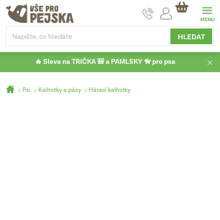
Přejít
NÁKUPNÍ
na
KOŠÍK
obsah
HLEDAT
🔥 Sleva na TRIČKA 🎒 a PAMLSKY 🦮 pro psa
Domů
Psi
Kalhotky a pásy
Hárací kalhotky