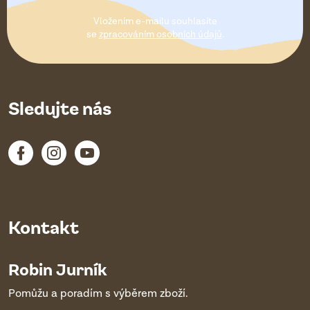
t
Vložením e-mailu souhlasíte
í
se
zpracováním osobních údajů
.
Sledujte nás
Kontakt
Robin Jurník
Pomůžu a poradím s výběrem zboží.