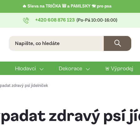
🔥 Sleva na TRIČKA 🎒 a PAMLSKY 🦮 pro psa
+420 608 876 123
Hlodavci
Dekorace
🚨 Výprodej
adat zdravý psí jídelníček
padat zdravý psí j