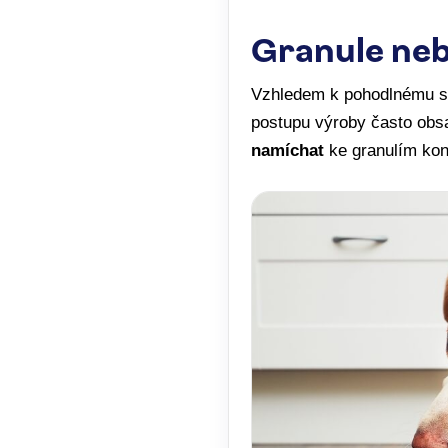
Granule ne
Vzhledem k pohodlnému ser
postupu výroby často obsah
namíchat
ke granulím konz