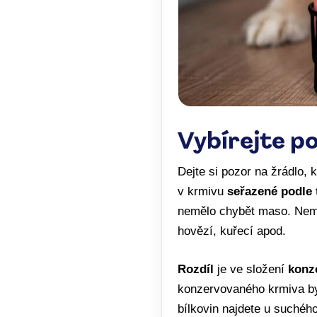
Vybírejte po
Dejte si pozor na žrádlo, k
v krmivu
s
eřazené podle 
nemělo chybět maso. Neměl
hovězí, kuřecí apod.
Rozdíl
je ve složení
konze
konzervovaného krmiva byl
bílkovin najdete u suchéh