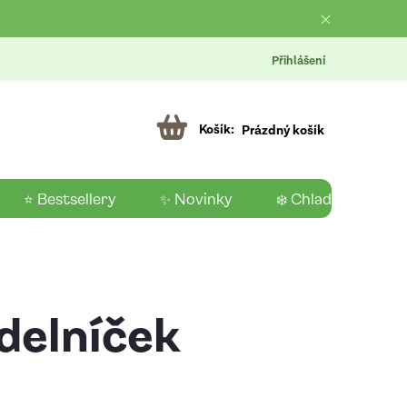
Přihlášení
Prázdný košík
⭐ Bestsellery
✨ Novinky
❄️ Chladící produk
ídelníček