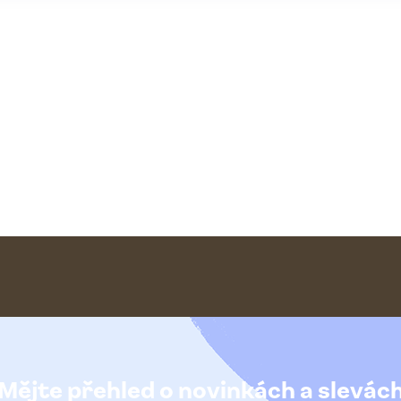
Mějte přehled o novinkách
a slevác