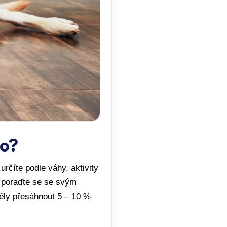
to?
určíte podle váhy, aktivity
í, poraďte se se svým
ěly přesáhnout 5 – 10 %