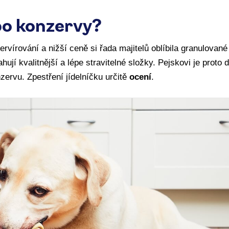
bo konzervy?
vírování a nižší ceně si řada majitelů oblíbila granulovan
ují kvalitnější a lépe stravitelné složky. Pejskovi je proto
ervu. Zpestření jídelníčku určitě
ocení
.