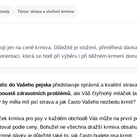
inuty
Téma: strava a složení krmiva
ojí jen na ceně krmiva. Důležité je složení, přiměřená dávka 
orientaci, která se hodí při výběru i při běžném krmení dom
stic do Vašeho pejska
představuje správná a kvalitní strav
poustě zdravotních problémů
, ale Váš čtyřnohý miláček bu
y by měla mít psí strava a jak často Vašeho nezbedu krmit? 
ek krmiva pro psy v každém obchodě Vás může na první p
ntovat podle ceny. Bohužel ne všechna dražší krmiva obsahuj
mné dávky je důležité také to, jak často budete psa krmit.