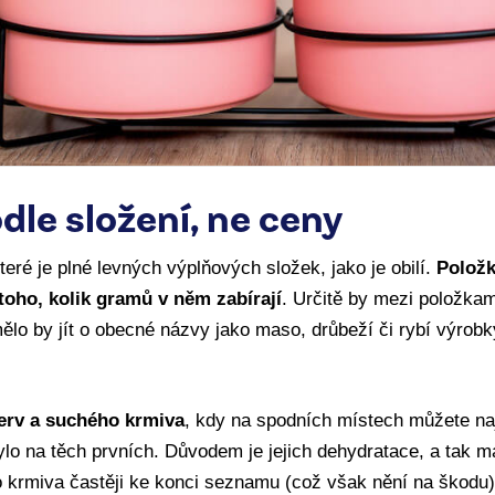
dle složení, ne ceny
teré je plné levných výplňových složek, jako je obilí.
Polož
toho, kolik gramů v něm zabírají
. Určitě by mezi položka
o by jít o obecné názvy jako maso, drůbeží či rybí výrobky,
rv a suchého krmiva
, kdy na spodních místech můžete nají
o na těch prvních. Důvodem je jejich dehydratace, a tak ma
o krmiva častěji ke konci seznamu (což však nění na škodu)