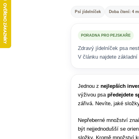
Psí jídelníček
Doba čtení: 4 m
PORADNA PRO PEJSKAŘE
Zdravý jídelníček psa nest
V článku najdete základní 
Jednou z
nejlepších inve
výživou psa
předejdete s
zářivá. Nevíte, jaké složk
Nepřeberné množství znač
být nejjednodušší se orie
složky. Kromě množství kr