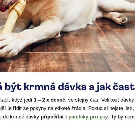
á být krmná dávka a jak čas
ačí, když jedí
1 – 2 x denně
, ve stejný čas. Velikost dávky 
ší je řídit se pokyny na etiketě žrádla. Pokud si nejste jist
e do krmné dávky
připočítat i
pamlsky pro psy
. Ty by nem