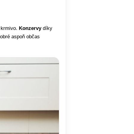
é krmivo.
Konzervy
díky
 dobré aspoň občas