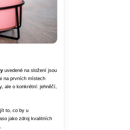
ky
uvedené na složení jsou
mi na prvních místech
 ale o konkrétní: jehněčí,
t to, co by u
so jako zdroj kvalitních
.