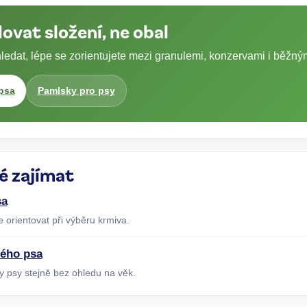
vat složení, ne obal
hledat, lépe se zorientujete mezi granulemi, konzervami i běžný
 psa
Pamlsky pro psy
é zajímat
sa
 orientovat při výběru krmiva.
lého psa
y psy stejně bez ohledu na věk.