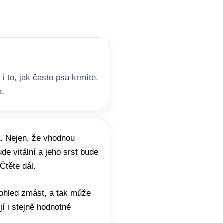
i to, jak často psa krmíte.
a.
a. Nejen, že vhodnou
de vitální a jeho srst bude
Čtěte dál.
ohled zmást, a tak může
í i stejně hodnotné