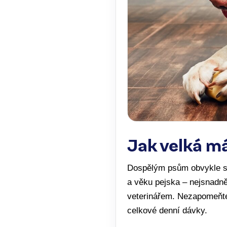
Jak velká m
Dospělým psům obvykle st
a věku pejska – nejsnadněj
veterinářem. Nezapomeňt
celkové denní dávky.