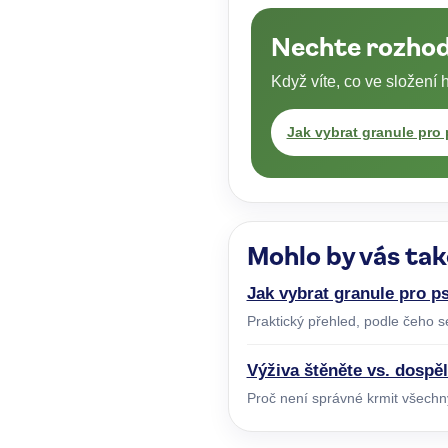
Nechte rozhodo
Když víte, co ve složení 
Jak vybrat granule pro
Mohlo by vás tak
Jak vybrat granule pro p
Praktický přehled, podle čeho se
Výživa štěněte vs. dospě
Proč není správné krmit všechn