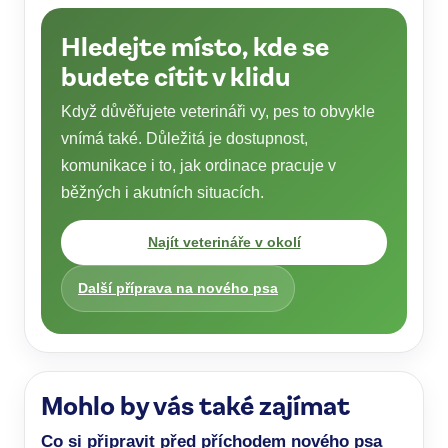
Hledejte místo, kde se
budete cítit v klidu
Když důvěřujete veterináři vy, pes to obvykle
vnímá také. Důležitá je dostupnost,
komunikace i to, jak ordinace pracuje v
běžných i akutních situacích.
Najít veterináře v okolí
Další příprava na nového psa
Mohlo by vás také zajímat
Co si připravit před příchodem nového psa