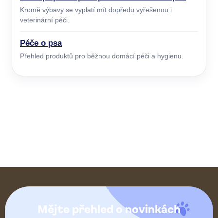
Kromě výbavy se vyplatí mít dopředu vyřešenou i
veterinární péči.
Péče o psa
Přehled produktů pro běžnou domácí péči a hygienu.
Z
á
Mějte přehled o novinkách