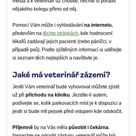
města a k veterináři už chodíte, nechte si poradit
nějakého kolegu přímo od něj.
Pomoci Vám může i vyhledávání
na internetu
,
především na
těchto stránkách
, kde hodnocení
lékařů zadávají jejich pacienti (nebo páníčci, v
případě psů). Podle zjištěných informací si udělejte
si seznam těch nejlepších a navštivte je.
Jaké má veterinář zázemí?
Jestli Vám veterinář bude vyhovovat můžete zjistit
už při
příchodu na kliniku
. Jezdíte-li autem,
podívejte se, kolik parkovacích míst je k dispozici a
jestli si bude mít pejsek před vstupem kde odskočit.
Příjemně
by na Vás měla
působit i čekárna
.
Nenechte se odradit zástupy, veterinář může být