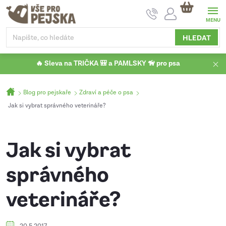
Přejít
NÁKUPNÍ
na
KOŠÍK
obsah
HLEDAT
🔥 Sleva na TRIČKA 🎒 a PAMLSKY 🦮 pro psa
Domů
Blog pro pejskaře
Zdraví a péče o psa
Jak si vybrat správného veterináře?
Jak si vybrat
správného
veterináře?