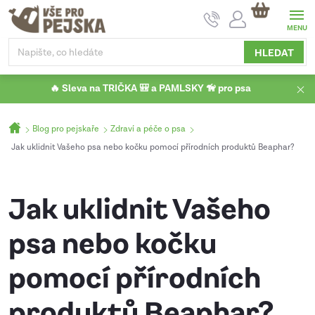
Přejít
NÁKUPNÍ
na
KOŠÍK
obsah
HLEDAT
🔥 Sleva na TRIČKA 🎒 a PAMLSKY 🦮 pro psa
Domů
Blog pro pejskaře
Zdraví a péče o psa
Jak uklidnit Vašeho psa nebo kočku pomocí přírodních produktů Beaphar?
Jak uklidnit Vašeho
psa nebo kočku
pomocí přírodních
produktů Beaphar?