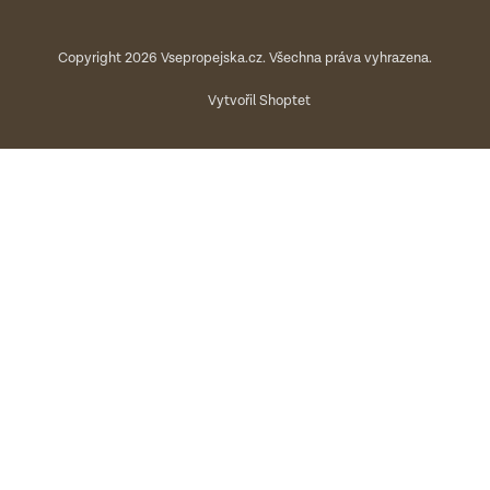
Copyright 2026
Vsepropejska.cz
. Všechna práva vyhrazena.
Vytvořil Shoptet