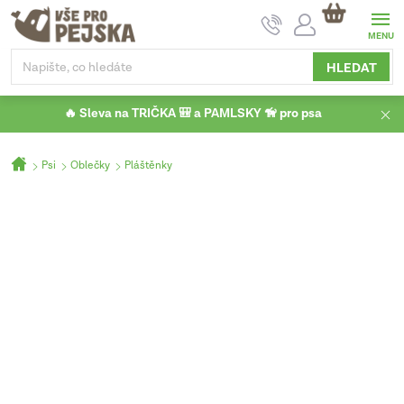
Přejít
NÁKUPNÍ
na
KOŠÍK
obsah
HLEDAT
🔥 Sleva na TRIČKA 🎒 a PAMLSKY 🦮 pro psa
Domů
Psi
Oblečky
Pláštěnky