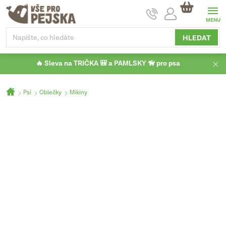
Přejít
NÁKUPNÍ
na
KOŠÍK
obsah
HLEDAT
🔥 Sleva na TRIČKA 🎒 a PAMLSKY 🦮 pro psa
Domů
Psi
Oblečky
Mikiny