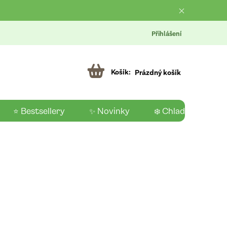
Přihlášení
Prázdný košík
⭐ Bestsellery
✨ Novinky
❄️ Chladící produk