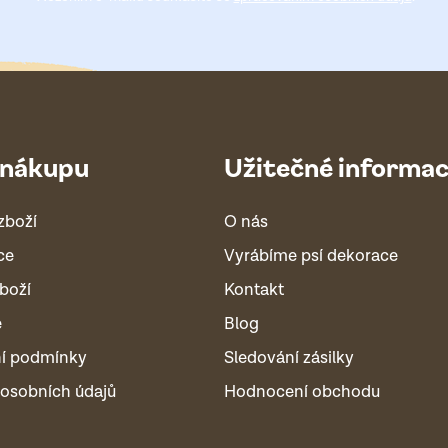
 nákupu
Užitečné informa
zboží
O nás
ce
Vyrábíme psí dekorace
boží
Kontakt
é
Blog
í podmínky
Sledování zásilky
osobních údajů
Hodnocení obchodu