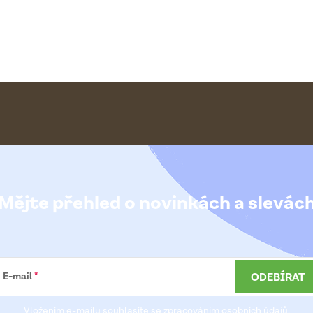
Mějte přehled o novinkách
a slevác
ODEBÍRAT
E-mail
Vložením e-mailu souhlasíte se
zpracováním osobních údajů
.