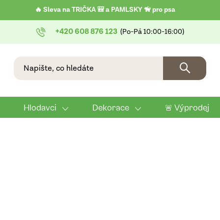
🔥 Sleva na TRIČKA 🎒 a PAMLSKY 🦮 pro psa
+420 608 876 123
Hlodavci
Dekorace
🚨 Výprodej