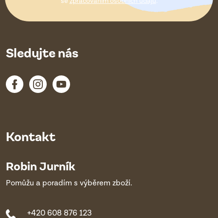
í
se
zpracováním osobních údajů
.
Sledujte nás
Kontakt
Robin Jurník
Pomůžu a poradím s výběrem zboží.
+420 608 876 123