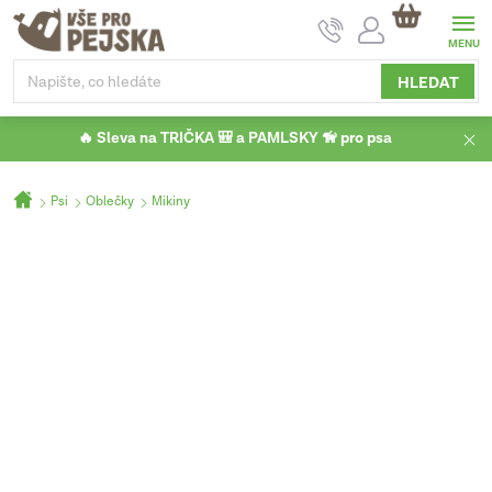
Přejít
NÁKUPNÍ
na
KOŠÍK
obsah
HLEDAT
🔥 Sleva na TRIČKA 🎒 a PAMLSKY 🦮 pro psa
Domů
Psi
Oblečky
Mikiny