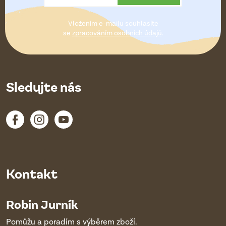
t
Vložením e-mailu souhlasíte
í
se
zpracováním osobních údajů
.
Sledujte nás
Kontakt
Robin Jurník
Pomůžu a poradím s výběrem zboží.