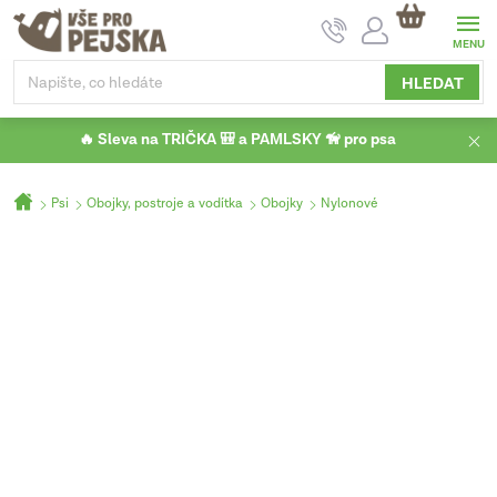
Přejít
NÁKUPNÍ
na
KOŠÍK
obsah
HLEDAT
🔥 Sleva na TRIČKA 🎒 a PAMLSKY 🦮 pro psa
Domů
Psi
Obojky, postroje a vodítka
Obojky
Nylonové