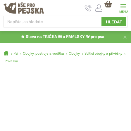
Přejít
NÁKUPNÍ
na
KOŠÍK
obsah
HLEDAT
🔥 Sleva na TRIČKA 🎒 a PAMLSKY 🦮 pro psa
Domů
Psi
Obojky, postroje a vodítka
Obojky
Svítící obojky a přívěšky
Přívěšky