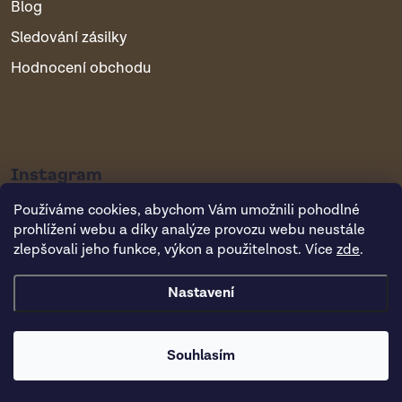
Blog
Sledování zásilky
Hodnocení obchodu
Instagram
Používáme cookies, abychom Vám umožnili pohodlné
prohlížení webu a díky analýze provozu webu neustále
zlepšovali jeho funkce, výkon a použitelnost. Více
zde
.
Nastavení
Copyright 2026
Vsepropejska.cz
. Všechna práva vyhrazena.
Souhlasím
Vytvořil Shoptet