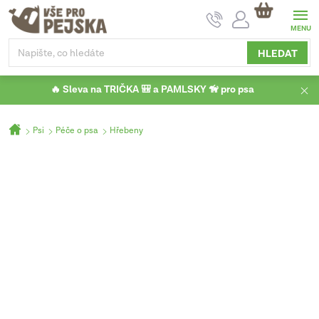
Přejít
NÁKUPNÍ
na
KOŠÍK
obsah
HLEDAT
🔥 Sleva na TRIČKA 🎒 a PAMLSKY 🦮 pro psa
Domů
Psi
Péče o psa
Hřebeny