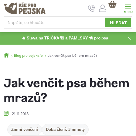
Přejít
NÁKUPNÍ
na
KOŠÍK
obsah
HLEDAT
🔥 Sleva na TRIČKA 🎒 a PAMLSKY 🦮 pro psa
Domů
Blog pro pejskaře
Jak venčit psa během mrazů?
Jak venčit psa během
mrazů?
21.11.2018
Zimní venčení
Doba čtení: 3 minuty