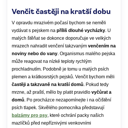
Venčit častěji na kratší dobu
V opravdu mrazivém počasí bychom se neměli
vydávat s pejskem na
příliš dlouhé vycházky
. U
malých štěňat se dokonce doporučuje ve velkých
mrazech nahradit venčení takzvaným
venčením na
noviny nebo do vany
. Organismus malého pejska
může reagovat na nízké teploty rychlým
prochladnutím. Podobně je tomu u malých psích
plemen a krátkosrstých pejsků. Venčit bychom měli
častěji a takzvaně na kratší domů
. Pokud tedy
mrzne, až praští, mělo by platit pravidlo
vyčůrat a
domů
. Po procházce nezapomínejte i na očištění
psích tlapek. Skvělého pomocníka představují
balzámy pro psy
, které ochrání packy našich
mazlíčků před nepříznivými venkovními