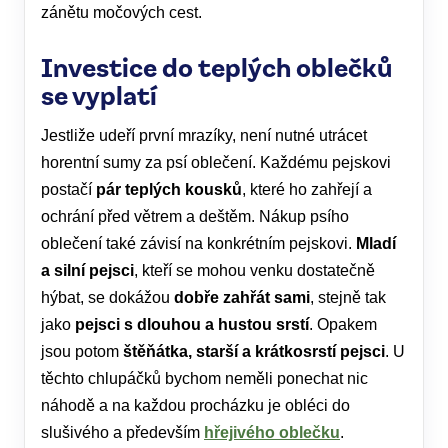
zánětu močových cest.
Investice do teplých oblečků
se vyplatí
Jestliže udeří první mrazíky, není nutné utrácet
horentní sumy za psí oblečení. Každému pejskovi
postačí
pár teplých kousků
, které ho zahřejí a
ochrání před větrem a deštěm. Nákup psího
oblečení také závisí na konkrétním pejskovi.
Mladí
a silní pejsci
, kteří se mohou venku dostatečně
hýbat, se dokážou
dobře zahřát sami
, stejně tak
jako
pejsci s dlouhou a hustou srstí
. Opakem
jsou potom
štěňátka, starší a krátkosrstí pejsci
. U
těchto chlupáčků bychom neměli ponechat nic
náhodě a na každou procházku je obléci do
slušivého a především
hřejivého oblečku
.