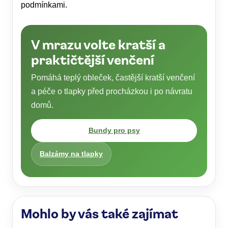
podmínkami.
V mrazu volte kratší a
praktičtější venčení
Pomáhá teplý obleček, častější kratší venčení
a péče o tlapky před procházkou i po návratu
domů.
Bundy pro psy
Balzámy na tlapky
Mohlo by vás také zajímat