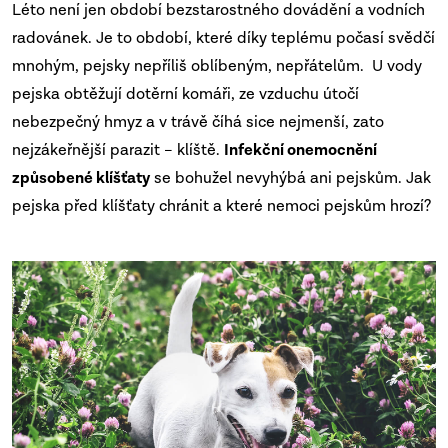
Léto není jen období bezstarostného dovádění a vodních
radovánek. Je to období, které díky teplému počasí svědčí
mnohým, pejsky nepříliš oblíbeným, nepřátelům.
U vody
pejska obtěžují dotěrní komáři, ze vzduchu útočí
nebezpečný hmyz a v trávě číhá sice nejmenší, zato
nejzákeřnější parazit – klíště.
Infekční onemocnění
způsobené klíšťaty
se bohužel nevyhýbá ani pejskům. Jak
pejska před klíšťaty chránit a které nemoci pejskům hrozí?