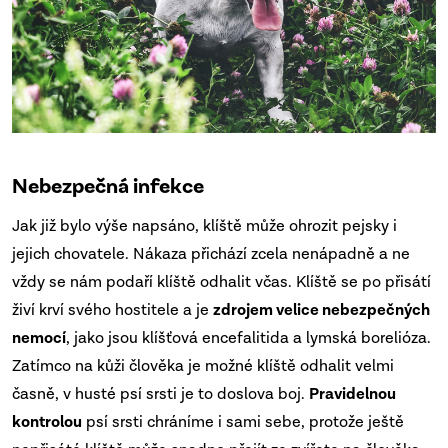
Nebezpečná infekce
Jak již bylo výše napsáno, klíště může ohrozit pejsky i
jejich chovatele. Nákaza přichází zcela nenápadně a ne
vždy se nám podaří klíště odhalit včas. Klíště se po přisátí
živí krví svého hostitele a je
zdrojem velice nebezpečných
nemocí
, jako jsou klíšťová encefalitida a lymská borelióza.
Zatímco na kůži člověka je možné klíště odhalit velmi
časně, v husté psí srsti je to doslova boj.
Pravidelnou
kontrolou
psí srsti chráníme i sami sebe, protože ještě