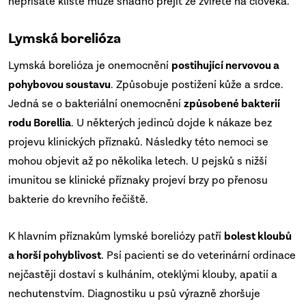
nepřisáté klíště může snadno přejít ze zvířete na člověka.
Lymská borelióza
Lymská borelióza je onemocnění
postihující nervovou a
pohybovou soustavu
. Způsobuje postižení kůže a srdce.
Jedná se o bakteriální onemocnění
způsobené bakterií
rodu Borellia
. U některých jedinců dojde k nákaze bez
projevu klinických příznaků. Následky této nemoci se
mohou objevit až po několika letech. U pejsků s nižší
imunitou se klinické příznaky projeví brzy po přenosu
bakterie do krevního řečiště.
K hlavním příznakům lymské boreliózy patří
bolest kloubů
a horší pohyblivost
. Psí pacienti se do veterinární ordinace
nejčastěji dostaví s kulháním, oteklými klouby, apatií a
nechutenstvím. Diagnostiku u psů výrazně zhoršuje