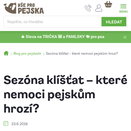
Přejít
NÁKUPNÍ
na
KOŠÍK
obsah
HLEDAT
🔥 Sleva na TRIČKA 🎒 a PAMLSKY 🦮 pro psa
Domů
Blog pro pejskaře
Sezóna klíšťat – které nemoci pejskům hrozí?
Sezóna klíšťat – které
nemoci pejskům
hrozí?
23.6.2019