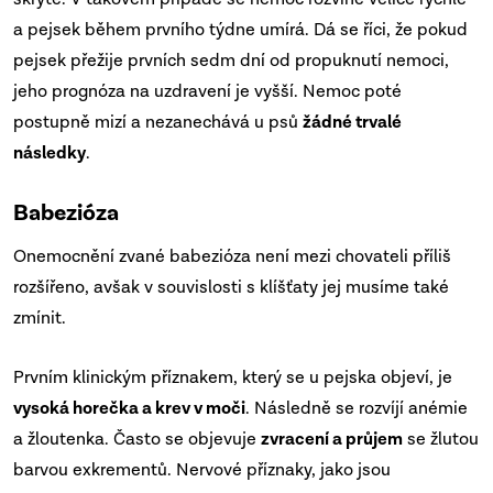
a pejsek během prvního týdne umírá. Dá se říci, že pokud
pejsek přežije prvních sedm dní od propuknutí nemoci,
jeho prognóza na uzdravení je vyšší. Nemoc poté
postupně mizí a nezanechává u psů
žádné trvalé
následky
.
Babezióza
Onemocnění zvané babezióza není mezi chovateli příliš
rozšířeno, avšak v souvislosti s klíšťaty jej musíme také
zmínit.
Prvním klinickým příznakem, který se u pejska objeví, je
vysoká horečka a krev v moči
. Následně se rozvíjí anémie
a žloutenka. Často se objevuje
zvracení a průjem
se žlutou
barvou exkrementů. Nervové příznaky, jako jsou