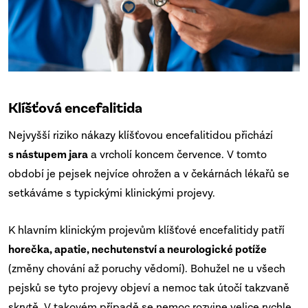
Klíšťová encefalitida
Nejvyšší riziko nákazy klíšťovou encefalitidou přichází
s nástupem jara
a vrcholí koncem července. V tomto
období je pejsek nejvíce ohrožen a v čekárnách lékařů se
setkáváme s typickými klinickými projevy.
K hlavním klinickým projevům klíšťové encefalitidy patří
horečka, apatie, nechutenství a neurologické potíže
(změny chování až poruchy vědomí). Bohužel ne u všech
pejsků se tyto projevy objeví a nemoc tak útočí takzvaně
skrytě. V takovém případě se nemoc rozvine velice rychle