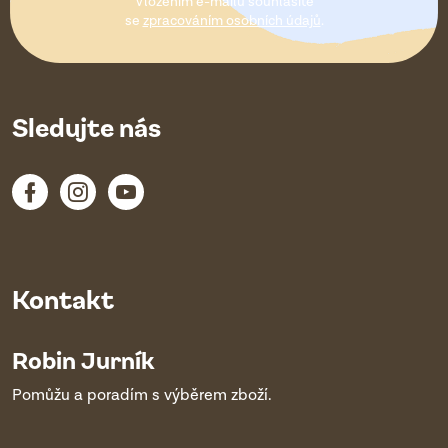
Vložením e-mailu souhlasíte
í
se
zpracováním osobních údajů
.
Sledujte nás
Kontakt
Robin Jurník
Pomůžu a poradím s výběrem zboží.