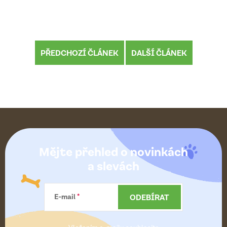
PŘEDCHOZÍ ČLÁNEK
DALŠÍ ČLÁNEK
Z
á
Mějte přehled o novinkách
p
a slevách
a
ODEBÍRAT
E-mail
t