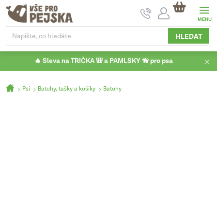
Přejít
NÁKUPNÍ
na
KOŠÍK
obsah
HLEDAT
🔥 Sleva na TRIČKA 🎒 a PAMLSKY 🦮 pro psa
Domů
Psi
Batohy, tašky a košíky
Batohy